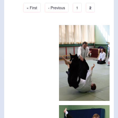
Erste Seite
« First
Vorherige Seite
‹ Previous
Page
1
Aktuelle Seite
2
Seitennummerierung