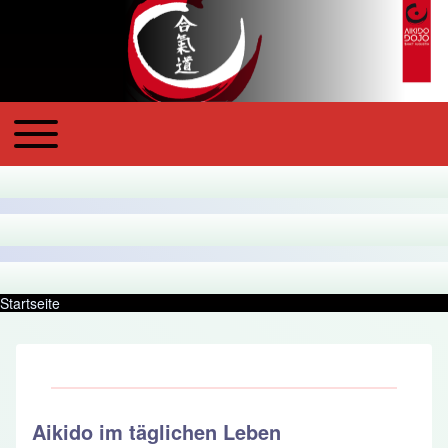
Toggle main menu
Main navigation
Startseite
Pfadnavigation
Aikido im täglichen Leben