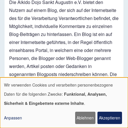
Die Aikido Dojo Sankt Augustin e.V. bietet den
Nutzern auf einem Blog, der sich auf der Internetseite
des für die Verarbeitung Verantwortlichen befindet, die
Möglichkeit, individuelle Kommentare zu einzelnen
Blog-Beiträgen zu hinterlassen. Ein Blog ist ein auf
einer Internetseite geführtes, in der Regel öffentlich
einsehbares Portal, in welchem eine oder mehrere
Personen, die Blogger oder Web-Blogger genannt
werden, Artikel posten oder Gedanken in
sogenannten Blogposts niederschreiben können. Die
Blogposts können in der Regel von Dritten
Wir verwenden Cookies und verarbeiten personenbezogene
Verwendung
kommentiert werden.
Daten für die folgenden Zwecke:
Funktional, Analysen,
von
Hinterlässt eine betroffene Person einen Kommentar
Sicherheit & Eingebettete externe Inhalte
.
personenbezogenen
in dem auf dieser Internetseite veröffentlichten Blog,
Daten
Anpassen
Ablehnen
Akzeptieren
werden neben den von der betroffenen Person
und
hinterlassenen Kommentaren auch Angaben zum