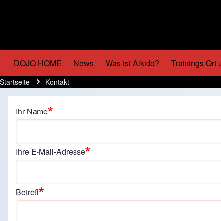
DOJO-HOME
(opens in new tab)
News
Was ist Aikido?
Trainings Ort 
Main navigation
Startseite
Kontakt
Pfadnavigation
Ihr Name
Ihre E-Mail-Adresse
Betreff